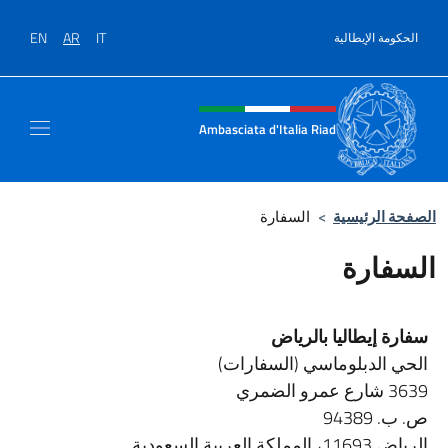
نتقل إلى المحتوى
EN
AR
IT
الحكومة الإيطالية
Intestazione sito, social e men
Ambasciata d'Italia Riad
الصفحة الرئيسية
>
السفارة
السفارة
سفارة إيطاليا بالرياض
الحي الدبلوماسي (السفارات)
3639 شارع عمرو الضمري
ص. ب. 94389
الرياض 11693، المملكة العربية السعودية