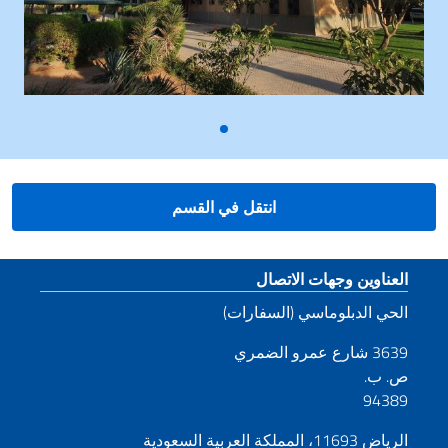
انتقل في القسم
قسم التذييل
العناوين وجهات الاتصال
الحي الدبلوماسي (السفارات)
3639 شارع عمرو الضمري
ص. ب.
94389
الرياض 11693، المملكة العربية السعودية