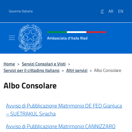
Salta al contenuto
IT
AR
EN
Governo Italiano
Intestazione sito, social e menù
Ambasciata d'Italia Riad
Il nuovo sito dell'Ambasciata d'Italia Riad
Home
>
Servizi Consolari e Visti
>
Servizi per il cittadino italiano
>
Altri servizi
>
Albo Consolare
Albo Consolare
Avviso di Pubblicazione Matrimonio DE FEO Gianluca
– SUETRAKUL Siracha
Avviso di Pubblicazione Matrimonio CANNIZZARO