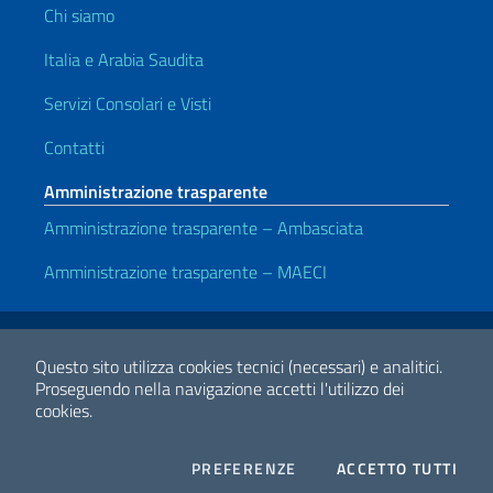
Chi siamo
Italia e Arabia Saudita
Servizi Consolari e Visti
Contatti
Amministrazione trasparente
Amministrazione trasparente – Ambasciata
Amministrazione trasparente – MAECI
Link Utili
Note legali
Privacy e cookie policy
Dichiarazione di Accessibilità
Questo sito utilizza cookies tecnici (necessari) e analitici.
Proseguendo nella navigazione accetti l'utilizzo dei
cookies.
2026 Copyright Ministero degli Affari Esteri e della Cooperazione
Internazionale
COOKIES
I CO
PREFERENZE
ACCETTO TUTTI
Facebook
Twitter
Whatsapp