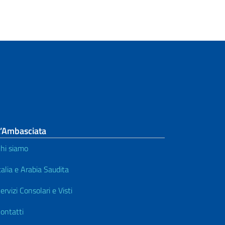
L’Ambasciata
hi siamo
talia e Arabia Saudita
ervizi Consolari e Visti
ontatti