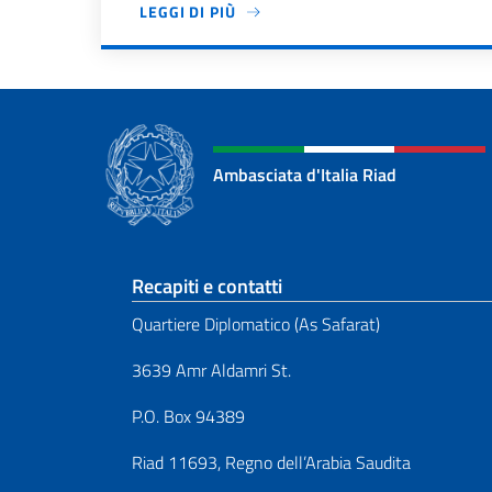
LEGGI DI PIÙ
Paginazione
Ambasciata d'Italia Riad
Sezione footer
Recapiti e contatti
Quartiere Diplomatico (As Safarat)
3639 Amr Aldamri St.
P.O. Box 94389
Riad 11693, Regno dell’Arabia Saudita