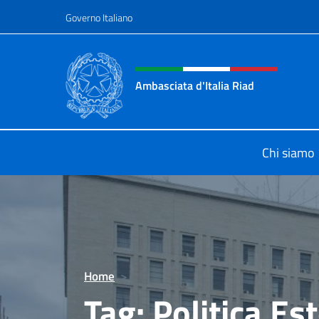
Salta al contenuto
Governo Italiano
Intestazione sito, social 
Ambasciata d'Italia Riad
Il nuovo sito dell'Ambasciata d'Itali
Chi siamo
Home
>
Tag:
Politica Es